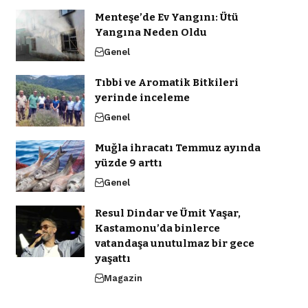
Menteşe’de Ev Yangını: Ütü
Yangına Neden Oldu
Genel
Tıbbi ve Aromatik Bitkileri
yerinde inceleme
Genel
Muğla ihracatı Temmuz ayında
yüzde 9 arttı
Genel
Resul Dindar ve Ümit Yaşar,
Kastamonu’da binlerce
vatandaşa unutulmaz bir gece
yaşattı
Magazin