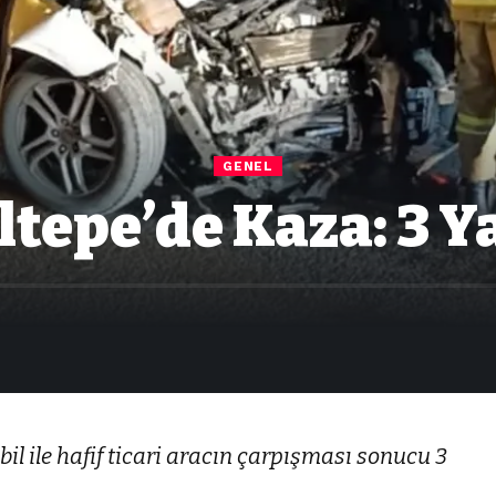
GENEL
ltepe’de Kaza: 3 Y
il ile hafif ticari aracın çarpışması sonucu 3