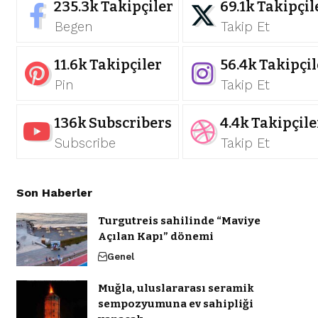
235.3k
Takipçiler
69.1k
Takipçil
Begen
Takip Et
11.6k
Takipçiler
56.4k
Takipçil
Pin
Takip Et
136k
Subscribers
4.4k
Takipçile
Subscribe
Takip Et
Son Haberler
Turgutreis sahilinde “Maviye
Açılan Kapı” dönemi
Genel
Muğla, uluslararası seramik
sempozyumuna ev sahipliği