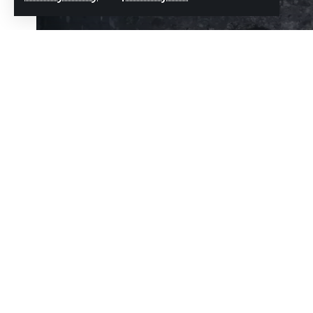
Kaya
Tarafından
Bodrum Net Haber
Son güncelleme: 28 Ocak 2025 16:12
Muğla’nın Fethiye ilçesinde yıllar ön
Paylaş
anılan Kayaköy Ören Yeri’ni kaplay
İlçede dün etkili olan yağışın ardı
ışıklarıyla sis kapladı.
Kesin korunacak hassas alanlar ar
kış aylarında da bölgeye ziyaretçi ç