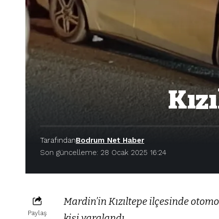
Kızı
Tarafından
Bodrum Net Haber
Son güncelleme: 28 Ocak 2025 16:24
Mardin’in Kızıltepe ilçesinde otomob
Paylaş
kişi yaralandı.