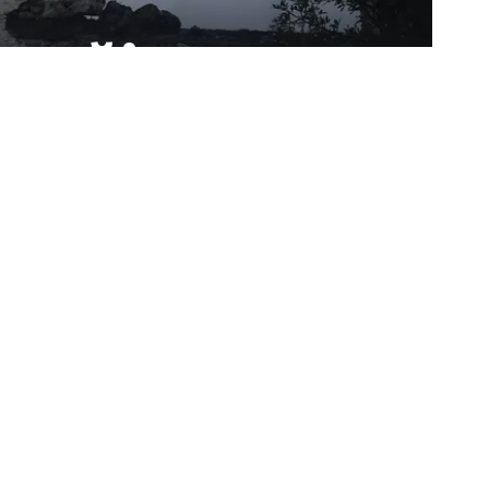
ozaği
Paylaş
Bizi Takip Edin
235.3k
Takipçiler
69.1k
Takipçil
Begen
Takip Et
11.6k
Takipçiler
56.4k
Takipçil
Pin
Takip Et