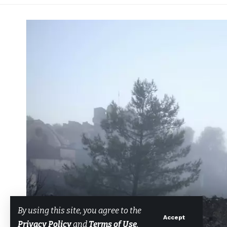
By using this site, you agree to the
Accept
Privacy Policy
and
Terms of Use
.