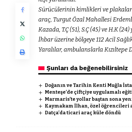
Sürücülerinin kimlikleri ve plakalar
araç, Turgut Özal Mahallesi Erdeml
Kazada, T.Ç (51), S.Ç (45) ve H.K (24)
İhbar üzerine bölgeye 112 Acil Sağlık,
Yaralılar, ambulanslarla Kızıltepe D
Şunları da beğenebilirsiniz
Doğanın ve Tarihin Kenti Muğla İsta
Menteşe’de çiftçiye uygulamalı eği
Marmaris’te yollar baştan sona yen
Kaymakam İlhan, özel öğrencileri 
Datça’da ticari araç küle döndü