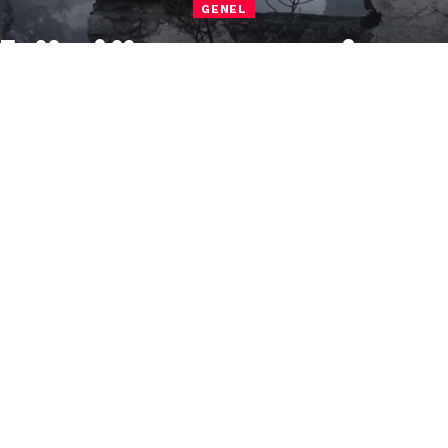
GENEL
köy’ü Saran Sis M
ce terk edildiği için “hayalet köy” olarak da
an sis tabakası dronla kaydedildi.
ndan Kayaköy’deki evlerin üzerini sabahın ilk
asındaki Kayaköy Ören Yeri’nin manzarası,
ekiyor.