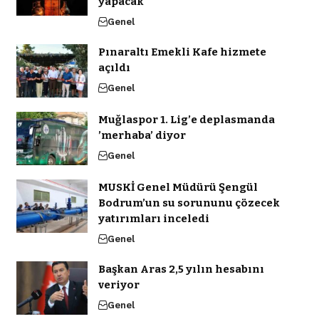
yapacak
Genel
Pınaraltı Emekli Kafe hizmete
açıldı
Genel
Muğlaspor 1. Lig’e deplasmanda
’merhaba’ diyor
Genel
MUSKİ Genel Müdürü Şengül
Bodrum’un su sorununu çözecek
yatırımları inceledi
Genel
Başkan Aras 2,5 yılın hesabını
veriyor
Genel