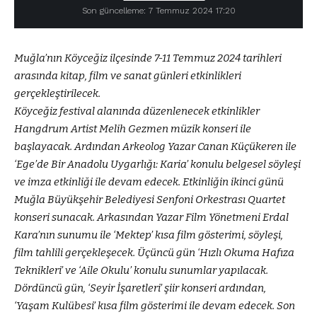
Son güncelleme: 7 Temmuz 2024 17:20
Muğla’nın Köyceğiz ilçesinde 7-11 Temmuz 2024 tarihleri
arasında kitap, film ve sanat günleri etkinlikleri
gerçekleştirilecek.
Köyceğiz festival alanında düzenlenecek etkinlikler
Hangdrum Artist Melih Gezmen müzik konseri ile
başlayacak. Ardından Arkeolog Yazar Canan Küçükeren ile
‘Ege’de Bir Anadolu Uygarlığı: Karia’ konulu belgesel söyleşi
ve imza etkinliği ile devam edecek. Etkinliğin ikinci günü
Muğla Büyükşehir Belediyesi Senfoni Orkestrası Quartet
konseri sunacak. Arkasından Yazar Film Yönetmeni Erdal
Kara’nın sunumu ile ‘Mektep’ kısa film gösterimi, söyleşi,
film tahlili gerçekleşecek. Üçüncü gün ‘Hızlı Okuma Hafıza
Teknikleri’ ve ‘Aile Okulu’ konulu sunumlar yapılacak.
Dördüncü gün, ‘Seyir İşaretleri’ şiir konseri ardından,
‘Yaşam Kulübesi’ kısa film gösterimi ile devam edecek. Son