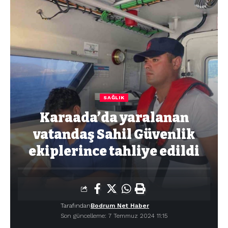
SAĞLIK
Karaada’da yaralanan
vatandaş Sahil Güvenlik
ekiplerince tahliye edildi
Tarafından
Bodrum Net Haber
Son güncelleme: 7 Temmuz 2024 11:15