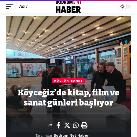
Aa
KÜLTÜR-SANAT
Köyceğiz’de kitap, film ve
sanat günleri başlıyor
Tarafından
Bodrum Net Haber