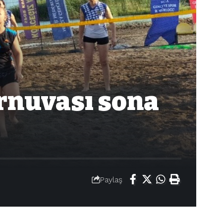
urnuvası sona
Paylaş