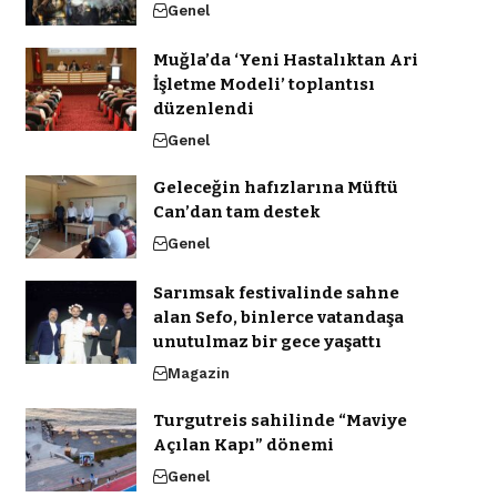
Genel
Muğla’da ‘Yeni Hastalıktan Ari
İşletme Modeli’ toplantısı
düzenlendi
Genel
Geleceğin hafızlarına Müftü
Can’dan tam destek
Genel
Sarımsak festivalinde sahne
alan Sefo, binlerce vatandaşa
unutulmaz bir gece yaşattı
Magazin
Turgutreis sahilinde “Maviye
Açılan Kapı” dönemi
Genel