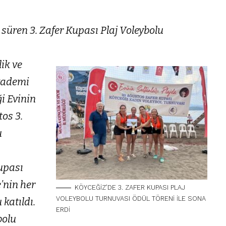
 süren 3. Zafer Kupası Plaj Voleybolu
ik ve
Akademi
i Evinin
tos 3.
u
Kupası
’nin her
KÖYCEĞİZ’DE 3. ZAFER KUPASI PLAJ
VOLEYBOLU TURNUVASI ÖDÜL TÖRENİ İLE SONA
katıldı.
ERDİ
bolu