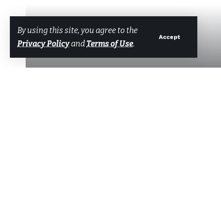
By using this site, you agree to the
Accept
Privacy Policy
and
Terms of Use
.
Muğ
Tarafından
Bodrum Net Haber
Son güncelleme: 3 Eylül 2024 10:41
Ege İhracatçı Birlikleri ağustos ayında 1 milyar 54
Ege İhracatçı Birlikleri ağustos ayı
Paylaş
performansı ortaya koydu. EİB, 202