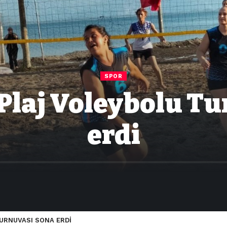
SPOR
Plaj Voleybolu T
erdi
TURNUVASI SONA ERDİ