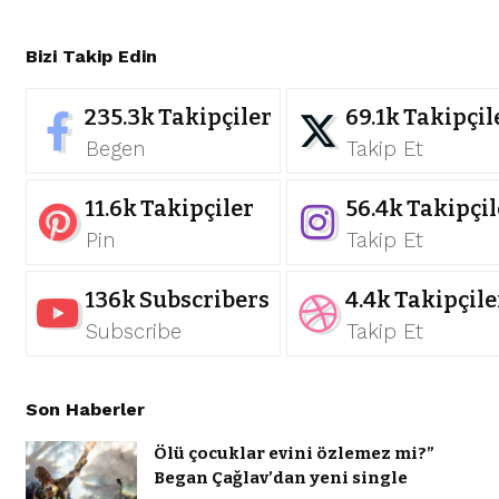
Bizi Takip Edin
235.3k
Takipçiler
69.1k
Takipçil
Begen
Takip Et
11.6k
Takipçiler
56.4k
Takipçil
Pin
Takip Et
136k
Subscribers
4.4k
Takipçile
Subscribe
Takip Et
Son Haberler
Ölü çocuklar evini özlemez mi?”
Began Çağlav’dan yeni single