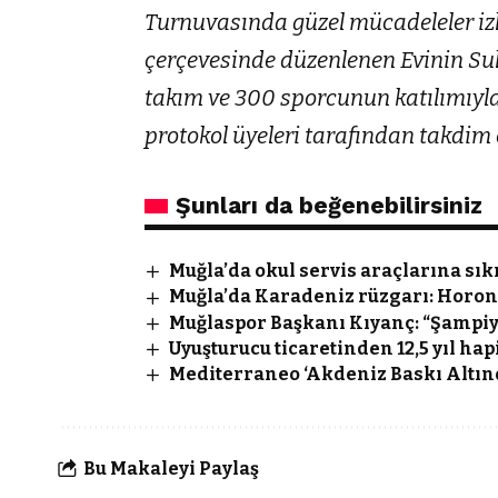
Turnuvasında güzel mücadeleler izl
çerçevesinde düzenlenen Evinin Sul
takım ve 300 sporcunun katılımıyla
protokol üyeleri tarafından takdim e
Şunları da beğenebilirsiniz
Muğla’da okul servis araçlarına sı
Muğla’da Karadeniz rüzgarı: Horon
Muğlaspor Başkanı Kıyanç: “Şampiy
Uyuşturucu ticaretinden 12,5 yıl ha
Mediterraneo ‘Akdeniz Baskı Altınd
Bu Makaleyi Paylaş