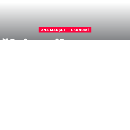
ANA MANŞET
EKONOMI
la’nın ihracatı a
8 milyon dolarlık ihracat performansı ortaya koydu.
nda 1 milyar 548 milyon dolarlık ihracat
3 yılı ağustos ayındaki 1 milyar 508 milyon