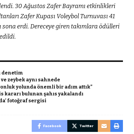
endi. 30 Ağustos Zafer Bayramı etkinlikleri
tanları Zafer Kupası Voleybol Turnuvası 41
 sona erdi. Dereceye giren takımlara ödülleri
dildi.
kı denetim
 ve zeybek aynı sahnede
onluk yolunda önemli bir adım attık”
pis kararı bulunan şahıs yakalandı
a’ fotoğraf sergisi
Facebook
Twitter