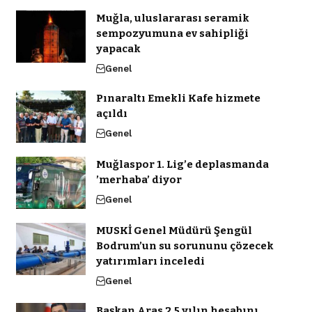
Muğla, uluslararası seramik
sempozyumuna ev sahipliği
yapacak
Genel
Pınaraltı Emekli Kafe hizmete
açıldı
Genel
Muğlaspor 1. Lig’e deplasmanda
’merhaba’ diyor
Genel
MUSKİ Genel Müdürü Şengül
Bodrum’un su sorununu çözecek
yatırımları inceledi
Genel
Başkan Aras 2,5 yılın hesabını