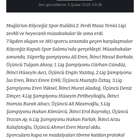
Son güncelleme: 5 Şubat 2025 09:36
Muğla’nın Köyceğiz Spor Kulübü 2. Ferdi Masa Tenisi Ligi
zevkli ve heyecanlı müsabakalar ile sona erdi.
7 ligden oluşan ve 180 sporcu arasında geçen karşılaşmalar
Köyceğiz Kapalı Spor Salonu’nda gerçekleşti. Müsabakalar
sonunda, Süperlig şampiyonu Ali Eren, İkinci Mesut Barkale,
Üçüncü Tulgan Aksoy, 1. Lig Şampiyonu Gürhan Gündüz,
İkinci Hüseyin Avcı, Üçüncü Engin Yazıtaş, 2.Lig Şampiyonu
İsa Eren, İkinci Emre Erkli, Üçüncü Mustafa Öztaş, 3.Lig
Şampiyonu Eren Yüksel, İkinci Murat Aladağ, Üçüncü Deniz
Dinçer, 4.Lig Şampiyonu Hüseyin Pirlibeylioğlu, İkinci
Hamza Burak Abacı, Üçüncü Ali Nizamoğlu, 5.Lig
Şampiyonu Hakan Kömürcü, İkinci Erol Bayrakçı, Üçüncü
Tezcan Ay, 6.Lig Şampiyonu Hakan Parlak, İkinci Arzu
Kalafatoğlu, Üçüncü Ahmet Eren Maral oldu.
Sporculara kupa ve madalyaları törene katılan protokol