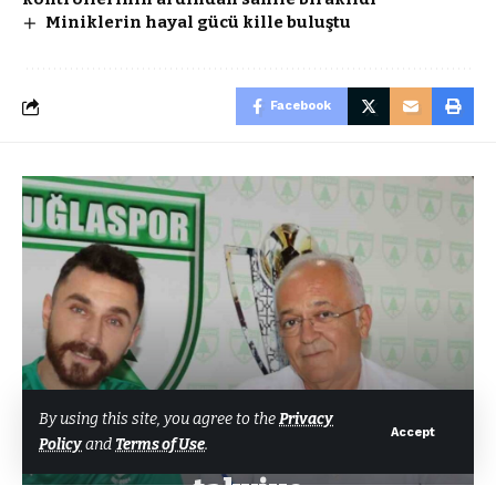
Miniklerin hayal gücü kille buluştu
Facebook
SPOR
By using this site, you agree to the
Privacy
Accept
Policy
and
Terms of Use
.
Muğlaspor’a tecrübeli
takviye