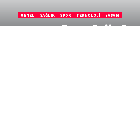
GENEL
SAĞLIK
SPOR
TEKNOLOJI
YAŞAM
arım Bakanlığı he
nleri tesislerini i
, Bakan Danışmanı Zaur Aliev başkanlığında
u ürünleri sektöründeki önemli tesislerde