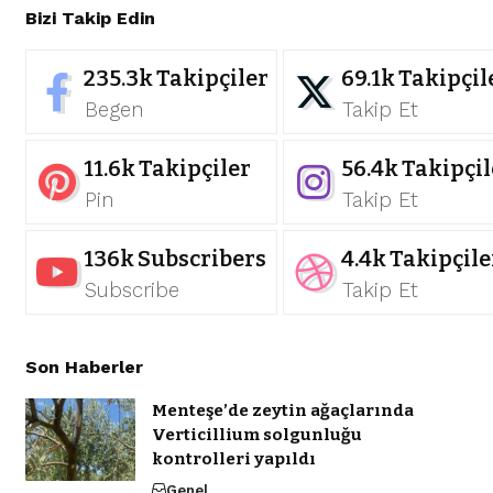
Bizi Takip Edin
235.3k
Takipçiler
69.1k
Takipçil
Begen
Takip Et
11.6k
Takipçiler
56.4k
Takipçil
Pin
Takip Et
136k
Subscribers
4.4k
Takipçile
Subscribe
Takip Et
Son Haberler
Menteşe’de zeytin ağaçlarında
Verticillium solgunluğu
kontrolleri yapıldı
Genel