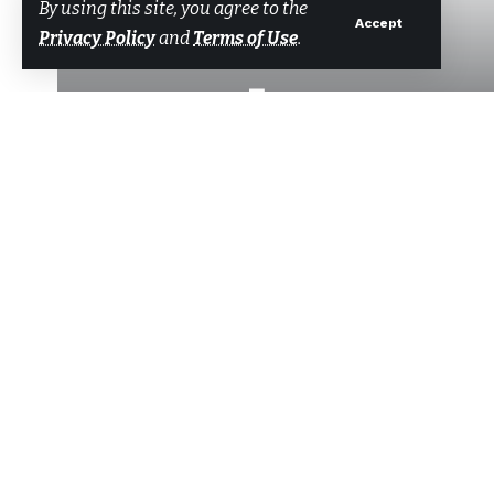
By using this site, you agree to the
Accept
Privacy Policy
and
Terms of Use
.
Azerbaycan T
su ürü
Tarafından
Bodrum Net Haber
Son güncelleme: 30 Ocak 2025 17:12
Azerbaycan Tarım Bakanlığı heyeti
Paylaş
Muğla’ya ziyaret gerçekleştirerek s
incelemelerde bulundu.