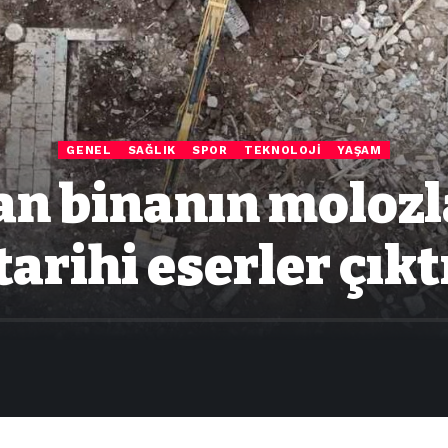
GENEL
SAĞLIK
SPOR
TEKNOLOJI
YAŞAM
lan binanın moloz
tarihi eserler çıkt