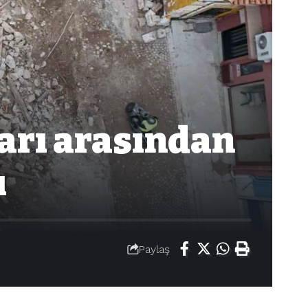
ları arasından
ı
Paylaş