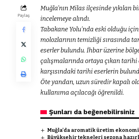
Muğla’nın Milas ilçesinde yıkılan b
Paylaş
incelemeye alındı.
Tabakane Yolu’nda eski olduğu için 
molozlarının temizliği sırasında tar
eserler bulundu. İhbar üzerine bölg
çalışmalarında ortaya çıkan tarihi 
karşısındaki tarihi eserlerin bulund
Öte yandan, uzun süredir kapalı ol
kullanıma açılacağı öğrenildi.
Şunları da beğenebilirsiniz
Muğla’da aromatik üretim ekonomiy
Büyükşehir tekneleri sezona hazır