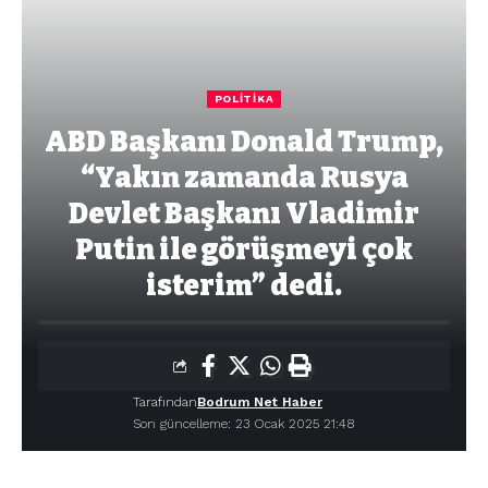
POLITIKA
ABD Başkanı Donald Trump,
“Yakın zamanda Rusya
Devlet Başkanı Vladimir
Putin ile görüşmeyi çok
isterim” dedi.
Tarafından
Bodrum Net Haber
Son güncelleme: 23 Ocak 2025 21:48