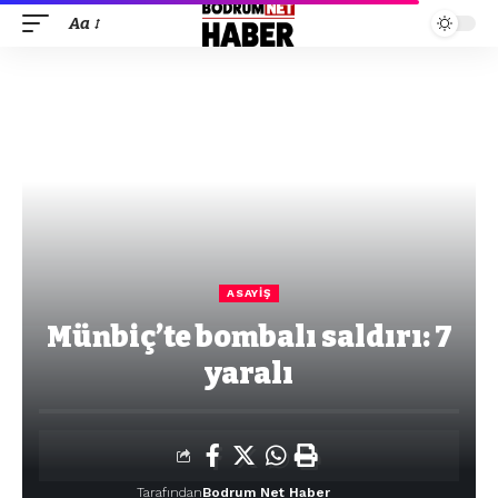
Aa
ASAYIŞ
Münbiç’te bombalı saldırı: 7
yaralı
Tarafından
Bodrum Net Haber