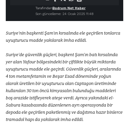
Tarafından
Bodrum Net Haber
Son güncelleme: 24 Ocak 2025 11:48
Suriye’nin başkenti Şam’ın kırsalında ele geçirilen tonlarca
uyuşturucu madde yakılarak imha edildi.
Suriye’de güvenlik güçleri, başkent Şam’ın batı kırsalında
yer alan Yafour bölgesindeki bir çiftlikte büyük miktarda
uyuşturucu madde ele geçirdi. Güvenlik güçleri, aralarında
4 ton metamfetamin ve Beşar Esad döneminde yoğun
olarak üretilen bir uyuşturucu olan Captagon üretiminde
kullanılan 30 ton öncü kimyasalın bulunduğu maddeleri
boş arazide istifleyerek ateşe verdi. Ayrıca yakındaki el-
Sabura kasabasında düzenlenen ayrı operasyonda bir
depoda ele geçirilen paketlenmiş ve dağıtıma hazır binlerce
tramadol hapı da yakılarak imha edildi.