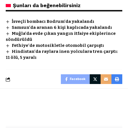
Şunları da beğenebilirsiniz
İsveçli bombacı Bodrum’da yakalandı
Samsun’da aranan 6 kişi kaplıcada yakalandı
Muğla’da evde çıkan yangın itfaiye ekiplerince
söndürüldü
Fethiye’de motosikletle otomobil çarpıştı
Hindistan’da raylara inen yolculara tren çarptı:
11 ölü, 5 yaralı
Facebook