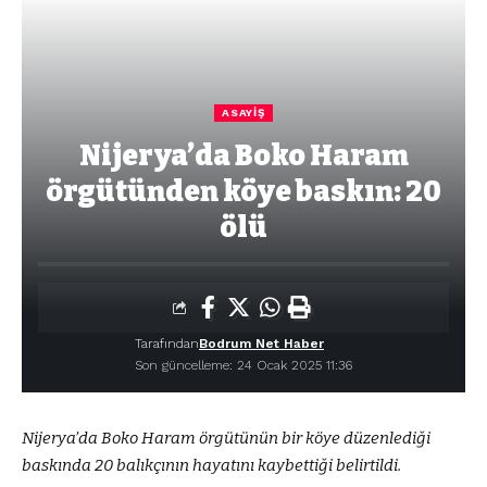
ASAYIŞ
Nijerya’da Boko Haram
örgütünden köye baskın: 20
ölü
Tarafından
Bodrum Net Haber
Son güncelleme: 24 Ocak 2025 11:36
Nijerya’da Boko Haram örgütünün bir köye düzenlediği
baskında 20 balıkçının hayatını kaybettiği belirtildi.