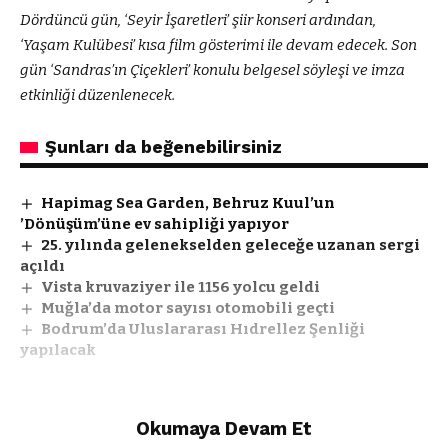
Dördüncü gün, ‘Seyir İşaretleri’ şiir konseri ardından,
‘Yaşam Kulübesi’ kısa film gösterimi ile devam edecek. Son
gün ‘Sandras’ın Çiçekleri’ konulu belgesel söyleşi ve imza
etkinliği düzenlenecek.
Şunları da beğenebilirsiniz
Hapimag Sea Garden, Behruz Kuul’un
’Dönüşüm’üne ev sahipliği yapıyor
25. yılında gelenekselden geleceğe uzanan sergi
açıldı
Vista kruvaziyer ile 1156 yolcu geldi
Muğla’da motor sayısı otomobili geçti
Bodrum’da Uluslararası Hıdrellez Şenliği
yapılacak
Okumaya Devam Et
Facebook