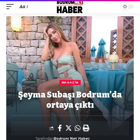
Aa
MAGAZIN
Şeyma Subaşı Bodrum’da
ortaya çıktı
Tarafından
Bodrum Net Haber