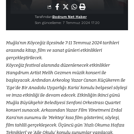
Tarafından
Bodrum Net Haber
Son güncelleme: 7 Temmuz 2024 17:20
Muğla’nın Köyceğiz ilçesinde 7-11 Temmuz 2024 tarihleri
arasında kitap, film ve sanat günleri etkinlikleri
gerçekleştirilecek.
Köyceğiz festival alanında düzenlenecek etkinlikler
Hangdrum Artist Melih Gezmen müzik konseri ile
başlayacak. Ardından Arkeolog Yazar Canan Küçükeren ile
‘Ege’de Bir Anadolu Uygarlığı: Karia’ konulu belgesel söyleşi
ve imza etkinliği ile devam edecek. Etkinliğin ikinci günü
Muğla Büyükşehir Belediyesi Senfoni Orkestrası Quartet
konseri sunacak. Arkasından Yazar Film Yönetmeni Erdal
Kara’nın sunumu ile ‘Mektep’ kısa film gösterimi, söyleşi,
film tahlili gerçekleşecek. Üçüncü gün ‘Hızlı Okuma Hafıza
Teknikleri’ ve ‘Aile Okulu’ konulu sunumlar yapılacak.