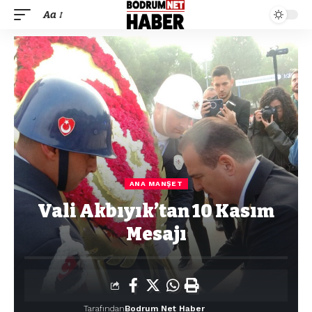
Aa
ANA MANŞET
Vali Akbıyık’tan 10 Kasım
Mesajı
Tarafından
Bodrum Net Haber