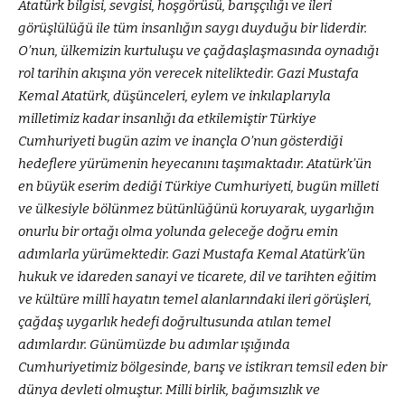
Atatürk bilgisi, sevgisi, hoşgörüsü, barışçılığı ve ileri
görüşlülüğü ile tüm insanlığın saygı duyduğu bir liderdir.
O’nun, ülkemizin kurtuluşu ve çağdaşlaşmasında oynadığı
rol tarihin akışına yön verecek niteliktedir. Gazi Mustafa
Kemal Atatürk, düşünceleri, eylem ve inkılaplarıyla
milletimiz kadar insanlığı da etkilemiştir Türkiye
Cumhuriyeti bugün azim ve inançla O’nun gösterdiği
hedeflere yürümenin heyecanını taşımaktadır. Atatürk’ün
en büyük eserim dediği Türkiye Cumhuriyeti, bugün milleti
ve ülkesiyle bölünmez bütünlüğünü koruyarak, uygarlığın
onurlu bir ortağı olma yolunda geleceğe doğru emin
adımlarla yürümektedir. Gazi Mustafa Kemal Atatürk’ün
hukuk ve idareden sanayi ve ticarete, dil ve tarihten eğitim
ve kültüre millî hayatın temel alanlarındaki ileri görüşleri,
çağdaş uygarlık hedefi doğrultusunda atılan temel
adımlardır. Günümüzde bu adımlar ışığında
Cumhuriyetimiz bölgesinde, barış ve istikrarı temsil eden bir
dünya devleti olmuştur. Milli birlik, bağımsızlık ve