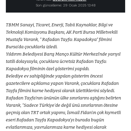
Son güncelleme: 29 Ocak 2025 13:48
TBMM Sanayi, Ticaret, Enerji, Tabii Kaynaklar, Bilgi ve
Teknoloji Komisyonu Başkanı, AK Parti Bursa Milletvekili
Mustafa Varank, ” Rafadan Tayfa: Kapadokya” filmini
Bursa’da çocuklarla izledi.
Yıldırım Belediyesi Barış Manço Kültür Merkezi’nde yarıyıl
tatili dolayısıyla, çocuklara ücretsiz Rafadan Tayfa:
Kapadokya filminin özel gösterimi yapıldı.
Belediye ev sahipliğinde yapılan gösterim öncesi
gazetecilere açıklama yapan Varank, çocuklara Rafadan
Tayfa filmini karne hediyesi olarak izlettiklerini söyledi.
Rafadan Tayfa’nın ününün ülke sınırlarını aştığını belirten
Varank, “Sadece Türkiye’de değil ünü sınırlarının ötesine
geçmiş olan TRT ortak yapımı, İsmail Fidan’ın çok kıymetli
eseri Rafadan Tayfa Kapadokya’yı burada bugün
evlatlarımıza, yavrularımıza karne hediyesi olarak