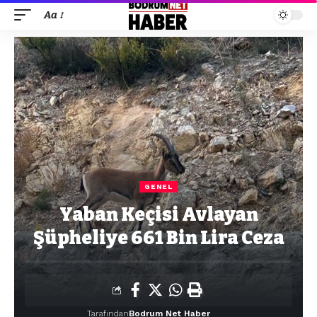
Aa
GENEL
Yaban Keçisi Avlayan
Şüpheliye 661 Bin Lira Ceza
Tarafından
Bodrum Net Haber