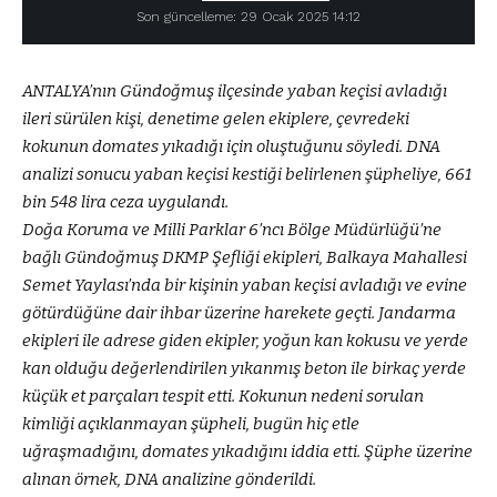
Son güncelleme: 29 Ocak 2025 14:12
ANTALYA’nın Gündoğmuş ilçesinde yaban keçisi avladığı
ileri sürülen kişi, denetime gelen ekiplere, çevredeki
kokunun domates yıkadığı için oluştuğunu söyledi. DNA
analizi sonucu yaban keçisi kestiği belirlenen şüpheliye, 661
bin 548 lira ceza uygulandı.
Doğa Koruma ve Milli Parklar 6’ncı Bölge Müdürlüğü’ne
bağlı Gündoğmuş DKMP Şefliği ekipleri, Balkaya Mahallesi
Semet Yaylası’nda bir kişinin yaban keçisi avladığı ve evine
götürdüğüne dair ihbar üzerine harekete geçti. Jandarma
ekipleri ile adrese giden ekipler, yoğun kan kokusu ve yerde
kan olduğu değerlendirilen yıkanmış beton ile birkaç yerde
küçük et parçaları tespit etti. Kokunun nedeni sorulan
kimliği açıklanmayan şüpheli, bugün hiç etle
uğraşmadığını, domates yıkadığını iddia etti. Şüphe üzerine
alınan örnek, DNA analizine gönderildi.