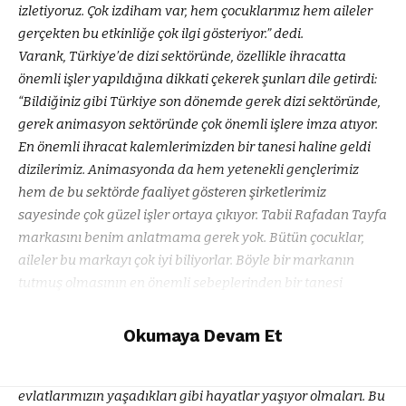
izletiyoruz. Çok izdiham var, hem çocuklarımız hem aileler
gerçekten bu etkinliğe çok ilgi gösteriyor.” dedi.
Varank, Türkiye’de dizi sektöründe, özellikle ihracatta
önemli işler yapıldığına dikkati çekerek şunları dile getirdi:
“Bildiğiniz gibi Türkiye son dönemde gerek dizi sektöründe,
gerek animasyon sektöründe çok önemli işlere imza atıyor.
En önemli ihracat kalemlerimizden bir tanesi haline geldi
dizilerimiz. Animasyonda da hem yetenekli gençlerimiz
hem de bu sektörde faaliyet gösteren şirketlerimiz
sayesinde çok güzel işler ortaya çıkıyor. Tabii Rafadan Tayfa
markasını benim anlatmama gerek yok. Bütün çocuklar,
aileler bu markayı çok iyi biliyorlar. Böyle bir markanın
tutmuş olmasının en önemli sebeplerinden bir tanesi
aslında bizim değerlerimizle, medeniyet değerlerimizle
uyumlu bir şekilde senaryolar ortaya konmuş olması.
Okumaya Devam Et
Buradaki animasyon karakterlerinin bizim
çocukluğumuzda şimdiki genç arkadaşlarımızın,
evlatlarımızın yaşadıkları gibi hayatlar yaşıyor olmaları. Bu