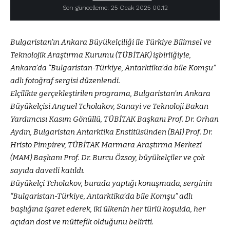
Son güncelleme: 25 Ocak 2025 00:12
Bulgaristan’ın Ankara Büyükelçiliği ile Türkiye Bilimsel ve
Teknolojik Araştırma Kurumu (TÜBİTAK) işbirliğiyle,
Ankara’da “Bulgaristan-Türkiye, Antarktika’da bile Komşu”
adlı fotoğraf sergisi düzenlendi.
Elçilikte gerçekleştirilen programa, Bulgaristan’ın Ankara
Büyükelçisi Anguel Tcholakov, Sanayi ve Teknoloji Bakan
Yardımcısı Kasım Gönüllü, TÜBİTAK Başkanı Prof. Dr. Orhan
Aydın, Bulgaristan Antarktika Enstitüsünden (BAI) Prof. Dr.
Hristo Pimpirev, TÜBİTAK Marmara Araştırma Merkezi
(MAM) Başkanı Prof. Dr. Burcu Özsoy, büyükelçiler ve çok
sayıda davetli katıldı.
Büyükelçi Tcholakov, burada yaptığı konuşmada, serginin
“Bulgaristan-Türkiye, Antarktika’da bile Komşu” adlı
başlığına işaret ederek, iki ülkenin her türlü koşulda, her
açıdan dost ve müttefik olduğunu belirtti.